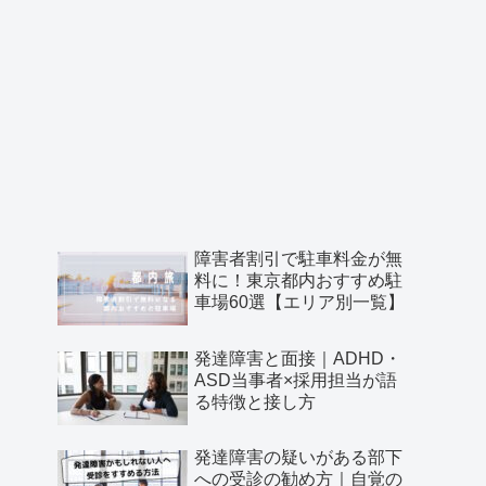
障害者割引で駐車料金が無
料に！東京都内おすすめ駐
車場60選【エリア別一覧】
発達障害と面接｜ADHD・
ASD当事者×採用担当が語
る特徴と接し方
発達障害の疑いがある部下
への受診の勧め方｜自覚の