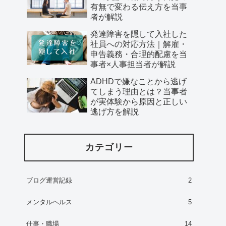
有無で変わる伝え方を当事
者が解説
発達障害を隠して入社した
社員への対応方法｜解雇・
申告義務・合理的配慮を当
事者×人事担当者が解説
ADHDで嫌なことから逃げ
てしまう理由とは？当事者
が実体験から原因と正しい
逃げ方を解説
カテゴリー
ブログ運営記録
2
メンタルヘルス
5
仕事・職場
14