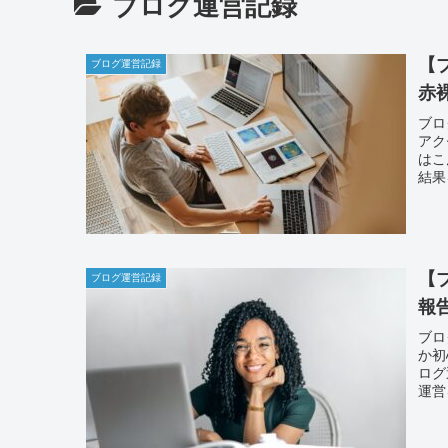
ブログ運営記録
【
ブログ運営記録
赤
ブロ
アク
はこ
結果
【
ブログ運営記録
報
ブロ
か初
ログ
運営