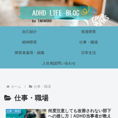
自己紹介
発達障害
精神障害
仕事・職場
障害者雇用・就職
日常生活
人生相談問い合わせ
ホーム
仕事・職場
仕事・職場
何度注意しても改善されない部下
仕事・職場
への接し方｜ADHD当事者が教え