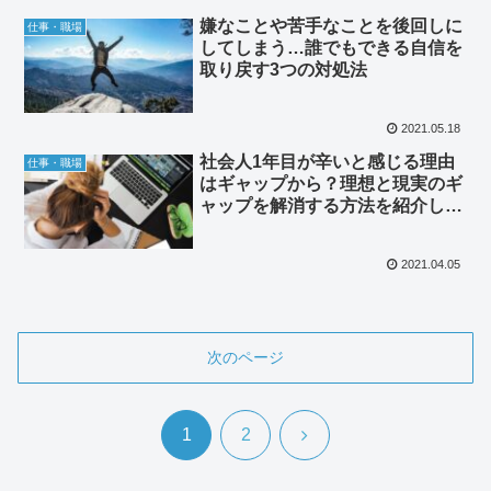
嫌なことや苦手なことを後回しに
仕事・職場
してしまう…誰でもできる自信を
取り戻す3つの対処法
2021.05.18
社会人1年目が辛いと感じる理由
仕事・職場
はギャップから？理想と現実のギ
ャップを解消する方法を紹介しま
す。
2021.04.05
次のページ
次
1
2
へ