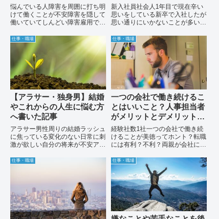
を紹介します
する方法を紹介します。
悩んでいる人障害を周囲に打ち明
新入社員社会人1年目で現在辛い
けて働くことが不安障害を隠して
思いをしている新卒で入社したが
働いていてしんどい障害雇用で働
思い通りにいかないことが多い思
くことは考えていない今回はこの
い描いていた仕事と会社のギャッ
悩みをテーマに記事を書きまし
プに頭を抱えている自分が思って
仕事・職場
仕事・職場
た。たかちゃんADHD×ASDと約
いる以上に仕事が出来ない今回は
20年向き合ってきた30代会社
この悩みを解決する記事を書きま
員。 学生時代には不登校やい...
した！社会人1年目としてワク
ワ...
【アラサー・独身男】結婚
一つの会社で働き続けるこ
やこれからの人生に悩む方
とはいいこと？人事担当者
へ書いた記事
がメリットとデメリットを
紹介します！
アラサー男性周りの結婚ラッシュ
経験社数1社一つの会社で働き続
に焦っている変化のない日常に刺
けることが美徳ってホント？転職
激が欲しい自分の将来が不安アラ
には有利？不利？両親が会社に長
サーになるとこのような悩み抱え
く務めており転職することに反対
る悩みの多い時期です。私も周り
されている今回はこの悩みを解決
仕事・職場
仕事・職場
から当たり前を押し付けられ「自
する記事を書きました。20年以
分は間違っているのか」と自問自
上前は新入社員で入社し定年退職
答する日々を送っていました。
することが会社への最大の貢献
障...
と...
嫌なことや苦手なことを後