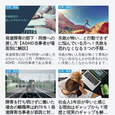
仕事・職場
仕事・職場
発達障害の部下・同僚への
失敗が怖い…と行動できず
接し方【ADHD当事者が場
に悩んでいる方へ！失敗を
面別に解説】
恐れなくなる３つの手順を
紹介します
発達障害の部下や同僚への接し方
失敗が怖い人失敗が怖くて勇気が
がわからない上司・同僚向けに、
でない自分なんかが出来るわけな
ADHD・ASD当事者である筆者が
い失敗したくなから今のままでい
場面別の具体的な対応方法を解
いこんな悩みを解決する記事を書
説。フィードバックのコツ・NG
きました！私自身今までの人生は
仕事・職場
仕事・職場
対応・当事者が助かった言葉も紹
失敗が多く、失敗を恐れて行動す
介します。
る勇気が持てませんでした。「失
敗したくない」「悔しい想いは
し...
障害を打ち明けずに働いた
社会人1年目が辛いと感じ
場合の離職率は約70％！発
る理由はギャップから？理
達障害当事者が原因と対策
想と現実のギャップを解消