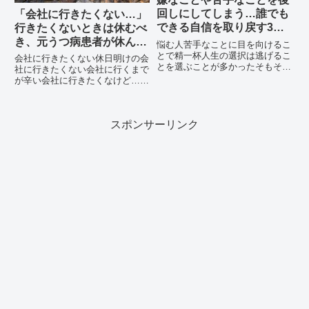
回しにしてしまう…誰でも
「会社に行きたくない…」
できる自信を取り戻す3つ
行きたくないときは休むべ
の対処法
き、元うつ病患者が休んで
悩む人苦手なことに目を向けるこ
もいい理由を紹介します
とで精一杯人生の選択は逃げるこ
会社に行きたくない休日明けの会
とを選ぶことが多かったそもそも
社に行きたくない会社に行くまで
自分に自信がない日常生活を送っ
が辛い会社に行きたくなけど…休
ていると苦手なシチュエーション
むことって逃げ？今回はこの悩み
に出くわすことは、多々ございま
をテーマに記事を書きました！私
す。そんなシチュエーションに対
は過去、業務過多と人間関係の悪
して皆さんはどのような選択を
スポンサーリンク
化によりうつ病を発症しました。
と...
その際、休日明けや叱責が多か
っ...